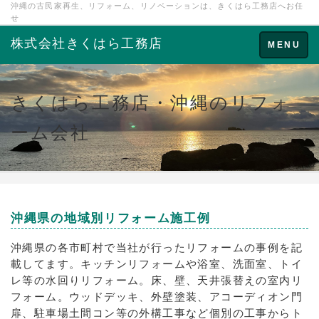
沖縄の古民家再生、リフォーム、リノベーションは、きくはら工務店へお任
せ
株式会社きくはら工務店
Toggle
MENU
navigation
きくはら工務店・沖縄のリフォ
ーム会社
沖縄県の地域別リフォーム施工例
沖縄県の各市町村で当社が行ったリフォームの事例を記
載してます。キッチンリフォームや浴室、洗面室、トイ
レ等の水回りリフォーム。床、壁、天井張替えの室内リ
フォーム。ウッドデッキ、外壁塗装、アコーディオン門
扉、駐車場土間コン等の外構工事など個別の工事からト