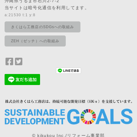
沖縄県うるま市石川2-7-2
当サイトは暗号化通信を利用してます。
a:21530 t:1 y:8
きくはら工務店のSDGsへの取組み
ZEH（ゼッチ）への取組み
Facebook
Twitter
で
で
シ
シ
ェ
ェ
ア
ア
© kikukou Inc./リフォーム事業部